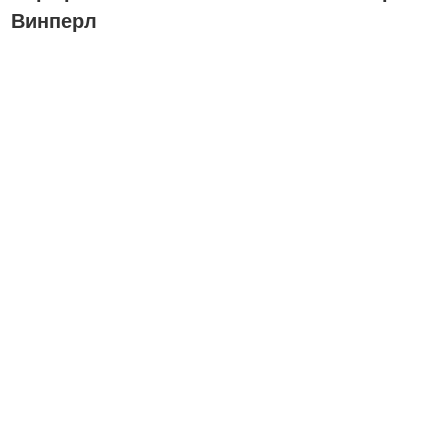
Винперл