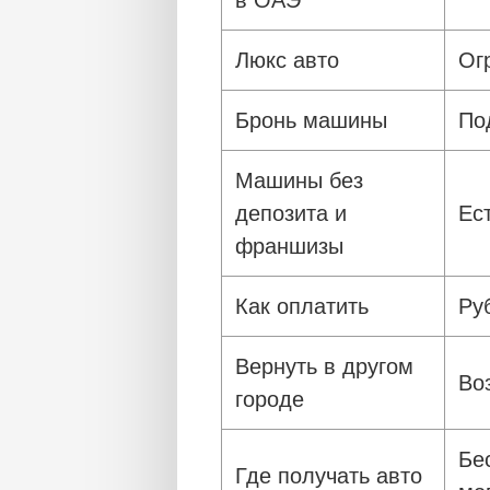
Люкс авто
Ог
Бронь машины
По
Машины без
депозита и
Ес
франшизы
Как оплатить
Ру
Вернуть в другом
Во
городе
Бе
Где получать авто