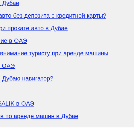
 Дубае
авто без депозита с кредитной карты?
ри прокате авто в Дубае
ние в ОАЭ
ь внимание туристу при аренде машины
в ОАЭ
о Дубаю навигатор?
SALIK в ОАЭ
ов по аренде машин в Дубае