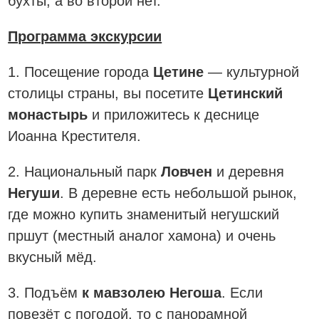
бухты, а во второй нет.
Программа экскурсии
1. Посещение города
Цетине
— культурной
столицы страны, вы посетите
Цетинский
монастырь
и приложитесь к деснице
Иоанна Крестителя.
2. Национальный парк
Ловчен
и деревня
Негуши
. В деревне есть небольшой рынок,
где можно купить знаменитый негушский
пршут (местный аналог хамона) и очень
вкусный мёд.
3. Подъём
к мавзолею Негоша
. Если
повезёт с погодой, то с панорамной