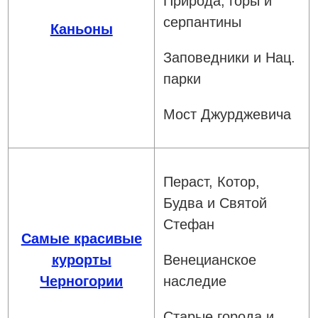
Природа, горы и
серпантины
Каньоны
Заповедники и Нац.
парки
Мост Джурджевича
Пераст, Котор,
Будва и Святой
Стефан
Самые красивые
курорты
Венецианское
Черногории
наследие
Старые города и