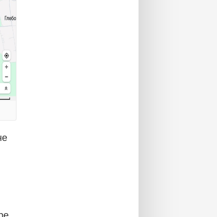
не
ре