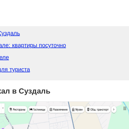
Суздаль
але: квартиры посуточно
теле
для туриста
хал в Суздаль