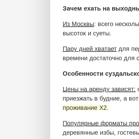
Зачем ехать на выходн
Из Москвы
: всего нескол
высоток и суеты.
Пару дней хватает
для пер
времени достаточно для 
Особенности суздальск
Цены на аренду зависят:
о
приезжать в будние, а во
проживание Х2.
Популярные форматы про
деревянные избы, гостев