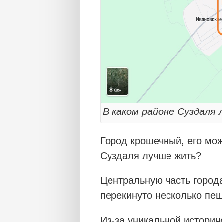
В каком районе Суздаля
Город крошечный, его мож
Суздаля лучше жить?
Центральную часть города
перекинуто несколько пе
Из-за уникальной историч